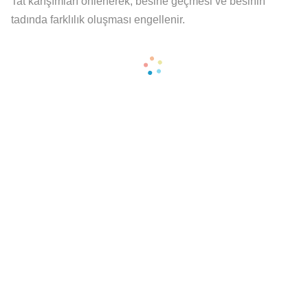
Tat karışımları önlenerek, besine geçmesi ve besinin
tadında farklılık oluşması engellenir.
Ranger3
Kolay, temiz ve güvenli kullanım, 64 x 42 cm dev pişirme
alanı, Güçlü &üç brulör sistemi.
Tungsten
Kolay, temiz ve güvenli kullanım 48 x 50 cm dev pişirme
alanı Güçlü çift brulör sistemi Elektronik ısı göstergesi