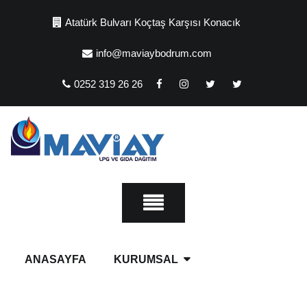
Skip
Atatürk Bulvarı Koçtaş Karşısı Konacık
to
content
info@maviaybodrum.com
0252 319 26 26
ANASAYFA
KURUMSAL