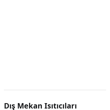
En soğuk ortamlarda bile verimli çalışır. Ayar düğmesi
sayesinde istenen çıkış gücü (alev boyu) rahatlıkla
ayarlanır. Volanlı valf takılı tüplerde kullanılır.
Vidalı Göstergeli Yüksek Basınç DVG 400
(DVK 400 G)
Ayar düğmesi sayesinde istenen çıkış gücü (alev boyu)
rahatlıkla ayarlanır. Volanlı valf takılı tüplerde kullanılır. Ayar
düğmesi sayesinde istenen çıkış gücü (alev boyu)
rahatlıkla ayarlanır.
Dış Mekan Isıtıcıları