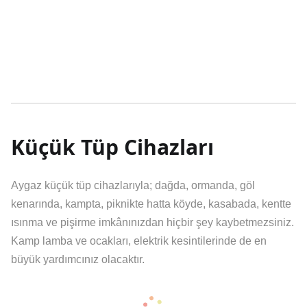
Fener Bakır
Kolay taşınmasını sağlayan tekerlekler, ODS (Ortamda
oksijen azalmasına karşı otomatik kapanma emniyeti
sistemi), Pilot alevi emniyet sistemi
Küçük Tüp Cihazları
Aygaz küçük tüp cihazlarıyla; dağda, ormanda, göl
kenarında, kampta, piknikte hatta köyde, kasabada, kentte
ısınma ve pişirme imkânınızdan hiçbir şey kaybetmezsiniz.
Kamp lamba ve ocakları, elektrik kesintilerinde de en
büyük yardımcınız olacaktır.