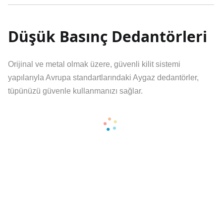
Düşük Basınç Dedantörleri
Orijinal ve metal olmak üzere, güvenli kilit sistemi
yapılarıyla Avrupa standartlarındaki Aygaz dedantörler,
tüpünüzü güvenle kullanmanızı sağlar.
Yeşil Dedantör 8 MM
Çift Kilit Sistemi Gaz Filtre Sistemi Ateşe Dayanıklı Parçalar
Vanalı 2 kg RV 120